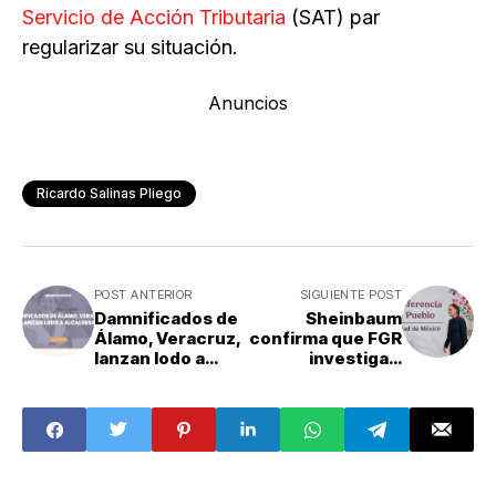
Servicio de Acción Tributaria
(SAT) par
regularizar su situación.
Anuncios
Ricardo Salinas Pliego
POST ANTERIOR
SIGUIENTE POST
Damnificados de
Sheinbaum
Álamo, Veracruz,
confirma que FGR
lanzan lodo a
investiga a
alcaldesa
empresarios
estadounidenses
por huachicol
fiscal