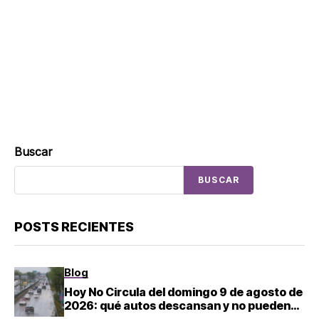
Buscar
BUSCAR
POSTS RECIENTES
Blog
Hoy No Circula del domingo 9 de agosto de
2026: qué autos descansan y no pueden
salir en CDMX y el Estado de México; estos