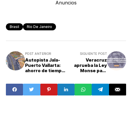
Anuncios
Brasil
Río De Janeiro
POST ANTERIOR
SIGUIENTE POST
Autopista Jala-
Veracruz
Puerto Vallarta:
aprueba la Ley
ahorro de tiempo
Monse para
a Riviera Nayarit y
evitar que
Puerto Vallarta
familiares
encubran a
feminicidas