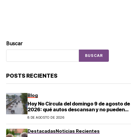
Buscar
BUSCAR
POSTS RECIENTES
Blog
Hoy No Circula del domingo 9 de agosto de
2026: qué autos descansan y no pueden
salir en CDMX y el Estado de México; estos
8 DE AGOSTO DE 2026
son los horarios oficiales
Destacadas
Noticias Recientes