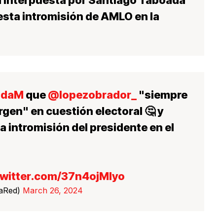
uesta intromisión de AMLO en la
adaM
que
@lopezobrador_
"siempre
gen" en cuestión electoral 🤔 y
 intromisión del presidente en el
twitter.com/37n4ojMlyo
LaRed)
March 26, 2024