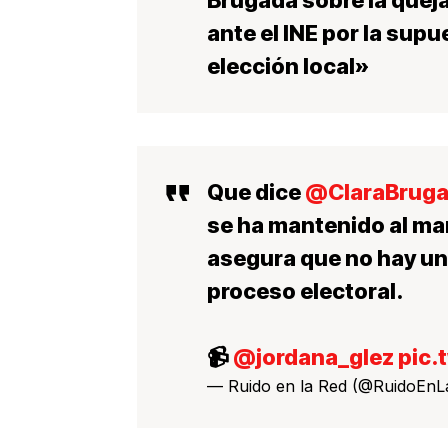
ante el INE por la sup
elección local»
Que dice
@ClaraBrug
se ha mantenido al mar
asegura que no hay una
proceso electoral.
📹
@jordana_glez
pic.
— Ruido en la Red (@RuidoEn