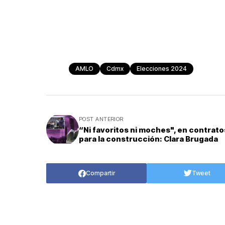
AMLO
Cdmx
Elecciones 2024
POST ANTERIOR
“Ni favoritos ni moches", en contrato
para la construcción: Clara Brugada
Compartir
Tweet