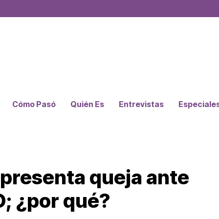
Cómo Pasó
Quién Es
Entrevistas
Especiale
presenta queja ante
O; ¿por qué?