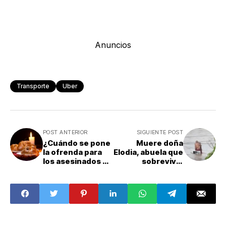
Anuncios
Transporte
Uber
POST ANTERIOR
SIGUIENTE POST
¿Cuándo se pone
Muere doña
la ofrenda para
Elodia, abuela que
los asesinados en
sobrevivió
el día de
abrazada a su
Muertos?
esposo en
inundación en
Poza Rica