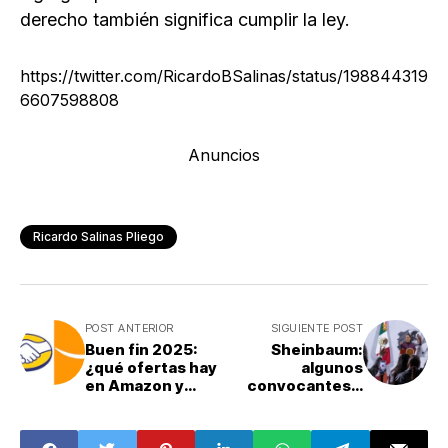
derecho también significa cumplir la ley.
https://twitter.com/RicardoBSalinas/status/198844319
6607598808
Anuncios
Ricardo Salinas Pliego
POST ANTERIOR
SIGUIENTE POST
Buen fin 2025:
Sheinbaum:
¿qué ofertas hay
algunos
en Amazon y
convocantes a
Mercado Libre?
marcha de
Lista de
Generación Z “ni
productos y
a chavorrucos