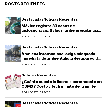
POSTS RECIENTES
Destacadas
Noticias Recientes
México registra 33 casos de
ciclosporiasis; Salud mantiene vigilancia
epidemiológica
5 DE AGOSTO DE 2026
Destacadas
Noticias Recientes
Amnistía Internacional exige búsqueda
inmediata de ambientalista desaparecido
en Michoacán
5 DE AGOSTO DE 2026
Noticias Recientes
¿Cuánto cuesta la licencia permanente en
CDMX? Costo y fecha límite del trámite
2026
5 DE AGOSTO DE 2026
Destacadas
Noticias Recientes