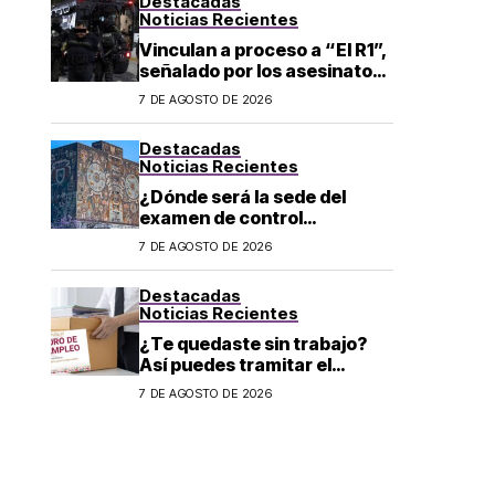
Destacadas
Noticias Recientes
Vinculan a proceso a “El R1”,
señalado por los asesinatos
de Carlos Manzo y Valeria
7 DE AGOSTO DE 2026
Márquez
Destacadas
Noticias Recientes
¿Dónde será la sede del
examen de control
presencial de de la UNAM en
7 DE AGOSTO DE 2026
CDMX, León, Oaxaca y
Tijuana?
Destacadas
Noticias Recientes
¿Te quedaste sin trabajo?
Así puedes tramitar el
Seguro de Desempleo CDMX
7 DE AGOSTO DE 2026
2026: convocatoria y
requisitos