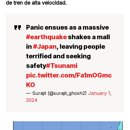
de tren de alta velocidad.
Panic ensues as a massive
#earthquake
shakes a mall
in
#Japan
, leaving people
terrified and seeking
safety
#Tsunami
pic.twitter.com/Fa1mOGmc
KO
— Surajit (@surajit_ghosh2)
January 1,
2024