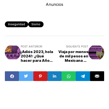
Anuncios
Inseguridad
Sismo
POST ANTERIOR
SIGUIENTE POST
¡Adiós 2023, hola
Viaja por menos
2024!: ¿Qué
de mil pesos en
hacer para Año
Mexicana de
Nuevo?
Aviación: Precios
de los vuelos