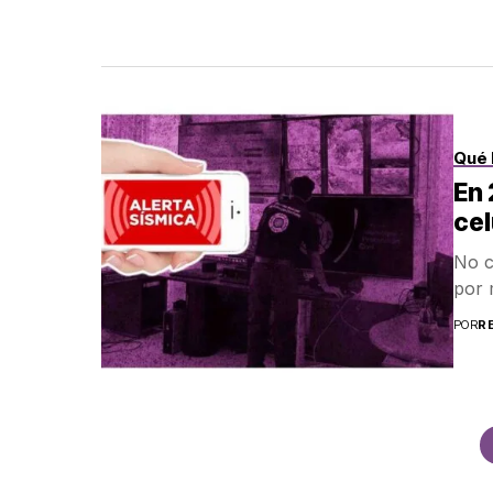
Qué 
En 
cel
No c
por 
POR
R