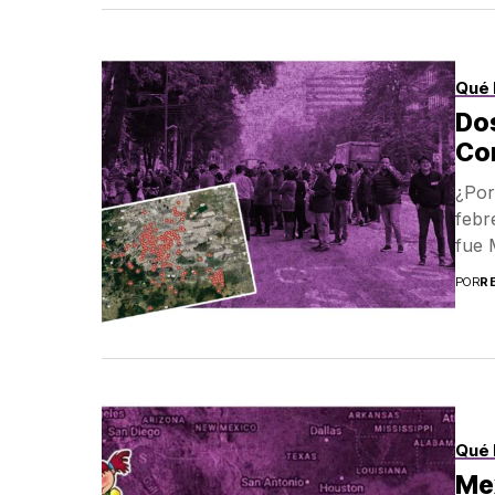
Qué 
Do
Con
¿Por
febr
fue 
POR
R
Qué 
Mex