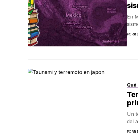
sis
En M
sism
POR
R
Qué 
Ter
pri
Un t
del 
POR
R