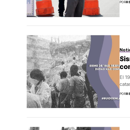
POR
R
Noti
Si
co
El 1
cata
POR
R