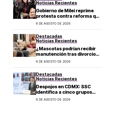
Noticias Recientes
Gobierno de Milei reprime
protesta contra reforma que
permite la venta de tierra a
6 DE AGOSTO DE 2026
extranjeros en Argentina
Destacadas
Noticias Recientes
¿Mascotas podrían recibir
manutención tras divorcio
de sus dueños en CDMX?
6 DE AGOSTO DE 2026
Destacadas
Noticias Recientes
Despojos en CDMX: SSC
identifica a cinco grupos
criminales vinculados a este
6 DE AGOSTO DE 2026
delito