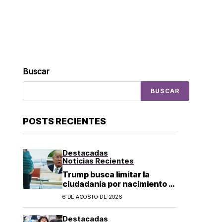
Buscar
BUSCAR
POSTS RECIENTES
Destacadas
Noticias Recientes
Trump busca limitar la
ciudadanía por nacimiento y
el «turismo de parto» en EU;
6 DE AGOSTO DE 2026
¿a quién afecta?
Destacadas