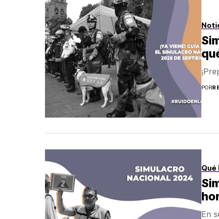
Noti
Sim
qué
¡Pre
POR
R
Qué 
Sim
ho
En s