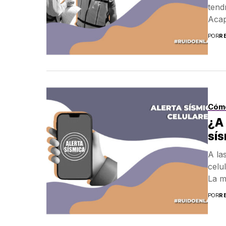
tend
Acap
POR
R
Cóm
¿A 
sís
A la
celu
La m
POR
R