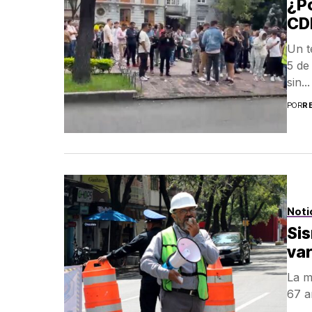
¿Po
CDM
Un t
5 de
sin...
POR
R
Noti
Sis
va
La m
67 a