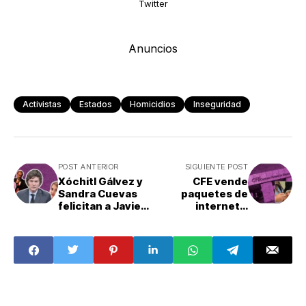
Twitter
Anuncios
Activistas
Estados
Homicidios
Inseguridad
POST ANTERIOR
SIGUIENTE POST
Xóchitl Gálvez y
CFE vende
Sandra Cuevas
paquetes de
felicitan a Javier
internet y
Milei por su
telefonía: ¿Cómo
triunfo en
contratarlos y
Argentina: ¿Qué
cuánto cuestan?
dijeron?