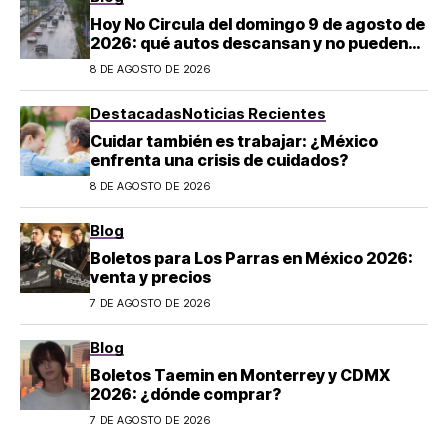
Hoy No Circula del domingo 9 de agosto de
2026: qué autos descansan y no pueden
salir en CDMX y el Estado de México; estos
8 DE AGOSTO DE 2026
son los horarios oficiales
Destacadas
Noticias Recientes
Cuidar también es trabajar: ¿México
enfrenta una crisis de cuidados?
8 DE AGOSTO DE 2026
Blog
Boletos para Los Parras en México 2026:
venta y precios
7 DE AGOSTO DE 2026
Blog
Boletos Taemin en Monterrey y CDMX
2026: ¿dónde comprar?
7 DE AGOSTO DE 2026