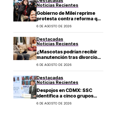
Destacadas
Noticias Recientes
Gobierno de Milei reprime
protesta contra reforma que
permite la venta de tierra a
6 DE AGOSTO DE 2026
extranjeros en Argentina
Destacadas
Noticias Recientes
¿Mascotas podrían recibir
manutención tras divorcio
de sus dueños en CDMX?
6 DE AGOSTO DE 2026
Destacadas
Noticias Recientes
Despojos en CDMX: SSC
identifica a cinco grupos
criminales vinculados a este
6 DE AGOSTO DE 2026
delito