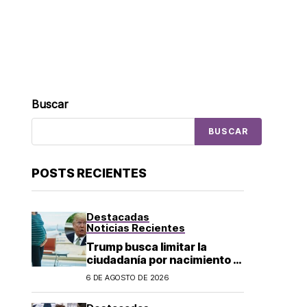
Buscar
BUSCAR
POSTS RECIENTES
Destacadas
Noticias Recientes
Trump busca limitar la
ciudadanía por nacimiento y
el «turismo de parto» en EU;
6 DE AGOSTO DE 2026
¿a quién afecta?