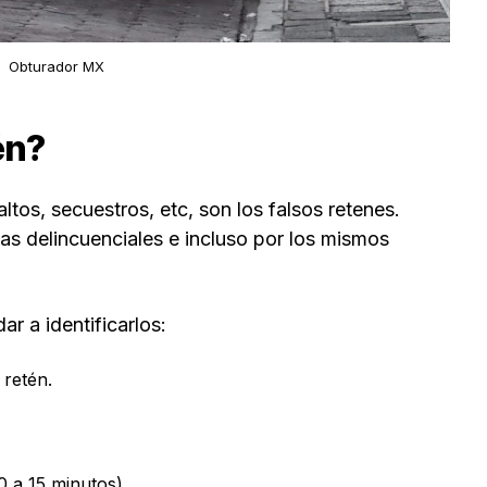
Obturador MX
én?
ltos, secuestros, etc, son los falsos retenes.
s delincuenciales e incluso por los mismos
r a identificarlos:
 retén.
0 a 15 minutos).