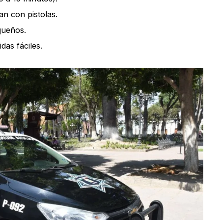
an con pistolas.
queños.
das fáciles.