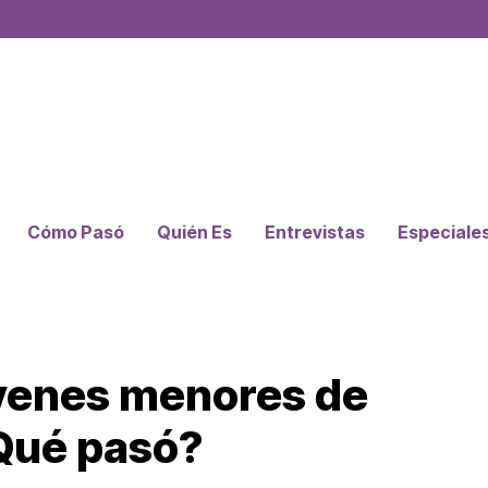
Cómo Pasó
Quién Es
Entrevistas
Especiale
óvenes menores de
Qué pasó?