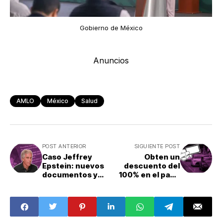
Gobierno de México
Anuncios
AMLO
México
Salud
POST ANTERIOR
SIGUIENTE POST
Caso Jeffrey
Obten un
Epstein: nuevos
descuento del
documentos y
100% en el pago
listas de nombres
de la tenencia
vehícular en
2024