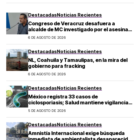
Destacadas
Noticias Recientes
Congreso de Veracruz desafuera a
alcalde de MC investigado por el asesinato
de la periodista Roxana Guzmán
6 DE AGOSTO DE 2026
Destacadas
Noticias Recientes
NL, Coahuila y Tamaulipas, en la mira del
gobierno para fracking
6 DE AGOSTO DE 2026
Destacadas
Noticias Recientes
México registra 33 casos de
ciclosporiasis; Salud mantiene vigilancia
epidemiológica
5 DE AGOSTO DE 2026
Destacadas
Noticias Recientes
Amnistía Internacional exige búsqueda
inmediata de ambientalista desaparecido