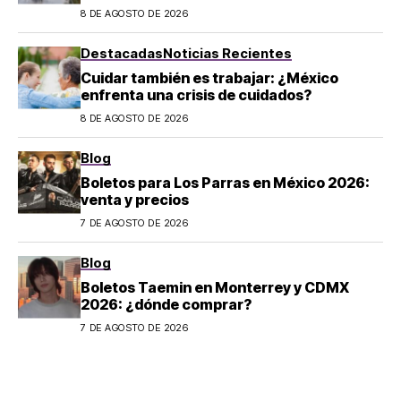
salir en CDMX y el Estado de México; estos
8 DE AGOSTO DE 2026
son los horarios oficiales
Destacadas
Noticias Recientes
Cuidar también es trabajar: ¿México
enfrenta una crisis de cuidados?
8 DE AGOSTO DE 2026
Blog
Boletos para Los Parras en México 2026:
venta y precios
7 DE AGOSTO DE 2026
Blog
Boletos Taemin en Monterrey y CDMX
2026: ¿dónde comprar?
7 DE AGOSTO DE 2026