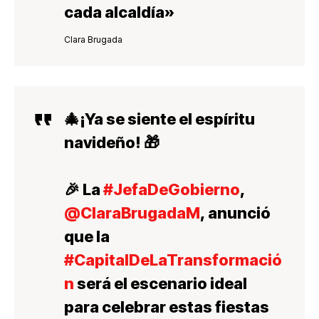
cada alcaldía»
Clara Brugada
🎄¡Ya se siente el espíritu
navideño! 🎁
🎉 La
#JefaDeGobierno
,
@ClaraBrugadaM
, anunció
que la
#CapitalDeLaTransformació
n
será el escenario ideal
para celebrar estas fiestas