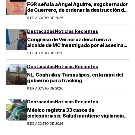
FGR señala aÁngel Aguirre, exgobernador
de Guerrero, de ordenar la destrucción de
evidencia sobre el caso Ayotzinapa
6 DE AGOSTO DE 2026
Destacadas
Noticias Recientes
Congreso de Veracruz desafuera a
alcalde de MC investigado por el asesinato
de la periodista Roxana Guzmán
6 DE AGOSTO DE 2026
Destacadas
Noticias Recientes
NL, Coahuila y Tamaulipas, en la mira del
gobierno para fracking
6 DE AGOSTO DE 2026
Destacadas
Noticias Recientes
México registra 33 casos de
ciclosporiasis; Salud mantiene vigilancia
epidemiológica
5 DE AGOSTO DE 2026