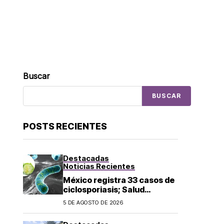
Buscar
BUSCAR
POSTS RECIENTES
Destacadas
Noticias Recientes
México registra 33 casos de
ciclosporiasis; Salud
mantiene vigilancia
5 DE AGOSTO DE 2026
epidemiológica