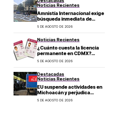
Destacadas
Noticias Recientes
Amnistía Internacional exige
búsqueda inmediata de
ambientalista desaparecido
5 DE AGOSTO DE 2026
en Michoacán
Noticias Recientes
¿Cuánto cuesta la licencia
permanente en CDMX?
Costo y fecha límite del
5 DE AGOSTO DE 2026
trámite 2026
Destacadas
Noticias Recientes
EU suspende actividades en
Michoacán y perjudica
exportación de aguacate
5 DE AGOSTO DE 2026