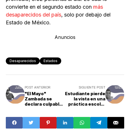
convierte en el segundo estado con
más
desaparecidos del país
, solo por debajo del
Estado de México.
Anuncios
Desaparecidos
Estados
POST ANTERIOR
SIGUIENTE POST
"El Mayo"
Estudiante pierde
Zambada se
la vista en una
declara culpable
práctica escolar
ante Corte en
mal supervisada
EE.UU.