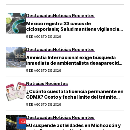
Destacadas
Noticias Recientes
México registra 33 casos de
ciclosporiasis; Salud mantiene vigilancia
epidemiológica
5 DE AGOSTO DE 2026
Destacadas
Noticias Recientes
Amnistía Internacional exige búsqueda
inmediata de ambientalista desaparecido
en Michoacán
5 DE AGOSTO DE 2026
Noticias Recientes
¿Cuánto cuesta la licencia permanente en
CDMX? Costo y fecha límite del trámite
2026
5 DE AGOSTO DE 2026
Destacadas
Noticias Recientes
EU suspende actividades en Michoacán y