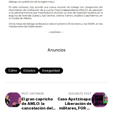
Anuncios
Cdmx
Estados
Inseguridad
POST ANTERIOR
SIGUIENTE POST
El gran capricho
Caso Ayotzinapa:
de AMLO: la
Liberación de
cancelación del
militares, FGR en
NAIM
desacuerdo