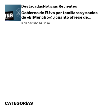
Destacadas
Noticias Recientes
Gobierno de EU va por familiares y socios
de «El Mencho»: ¿cuánto ofrece de
recompensa por su sucesor?
5 DE AGOSTO DE 2026
CATEGORÍAS