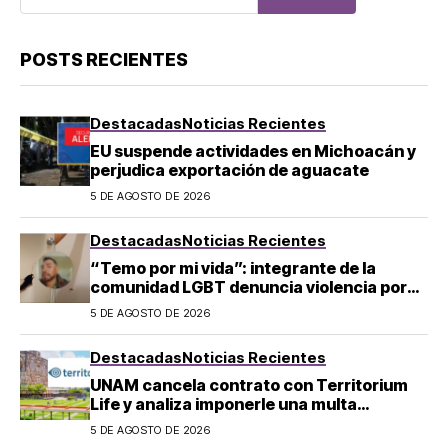
POSTS RECIENTES
Destacadas
Noticias Recientes
EU suspende actividades en Michoacán y
perjudica exportación de aguacate
5 DE AGOSTO DE 2026
Destacadas
Noticias Recientes
“Temo por mi vida”: integrante de la
comunidad LGBT denuncia violencia por
homofobia en Tecámac
5 DE AGOSTO DE 2026
Destacadas
Noticias Recientes
UNAM cancela contrato con Territorium
Life y analiza imponerle una multa
económica por exámenes en línea
5 DE AGOSTO DE 2026