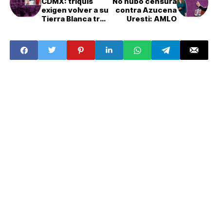
CDMX: triquis
No hubo censura
exigen volver a su
contra Azucena
Tierra Blanca tras
Uresti: AMLO
tres años
desplazados