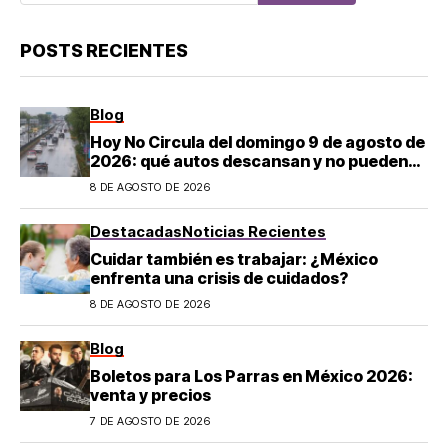
POSTS RECIENTES
Blog
Hoy No Circula del domingo 9 de agosto de
2026: qué autos descansan y no pueden
salir en CDMX y el Estado de México; estos
8 DE AGOSTO DE 2026
son los horarios oficiales
Destacadas
Noticias Recientes
Cuidar también es trabajar: ¿México
enfrenta una crisis de cuidados?
8 DE AGOSTO DE 2026
Blog
Boletos para Los Parras en México 2026:
venta y precios
7 DE AGOSTO DE 2026