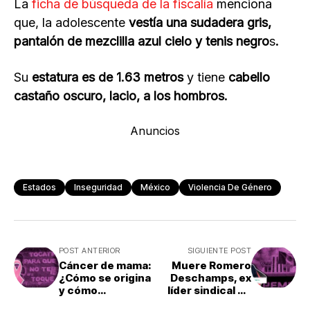
La
ficha de búsqueda de la fiscalía
menciona
que, la adolescente
vestía una sudadera gris,
pantalón de mezclilla azul cielo y tenis negro
s
.
Su
estatura es de 1.63 metros
y tiene
cabello
castaño oscuro, lacio, a los hombros.
Anuncios
Estados
Inseguridad
México
Violencia De Género
POST ANTERIOR
SIGUIENTE POST
Cáncer de mama:
Muere Romero
¿Cómo se origina
Deschamps, ex
y cómo
líder sindical de
detectarlo para
Pemex; ¿quién