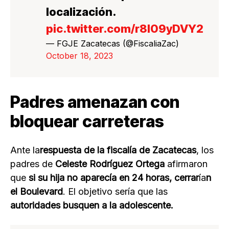
localización.
pic.twitter.com/r8I09yDVY2
— FGJE Zacatecas (@FiscaliaZac)
October 18, 2023
Padres amenazan con
bloquear carreteras
Ante la
respuesta de la fiscalía de Zacatecas
, los
padres de
Celeste Rodríguez Ortega
afirmaron
que
si su hija no aparecía en 24 horas, cerrar
ía
n
el Boulevard
. El objetivo sería que las
autoridades busquen a la adolescente.