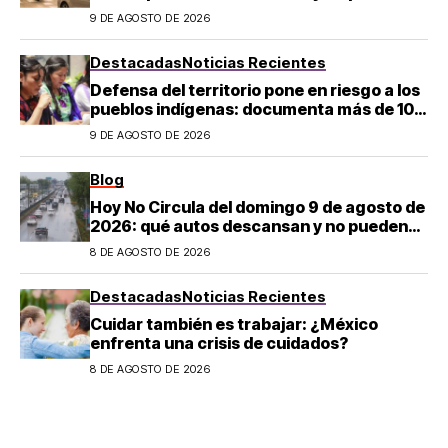
salir en CDMX y el Estado de México; estos
9 DE AGOSTO DE 2026
son los horarios oficiales
Destacadas
Noticias Recientes
Defensa del territorio pone en riesgo a los
pueblos indígenas: documenta más de 100
desapariciones
9 DE AGOSTO DE 2026
Blog
Hoy No Circula del domingo 9 de agosto de
2026: qué autos descansan y no pueden
salir en CDMX y el Estado de México; estos
8 DE AGOSTO DE 2026
son los horarios oficiales
Destacadas
Noticias Recientes
Cuidar también es trabajar: ¿México
enfrenta una crisis de cuidados?
8 DE AGOSTO DE 2026