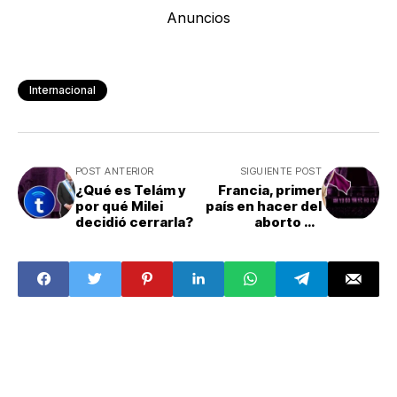
Anuncios
Internacional
POST ANTERIOR
SIGUIENTE POST
¿Qué es Telám y
Francia, primer
por qué Milei
país en hacer del
decidió cerrarla?
aborto un
derecho
Constitucional