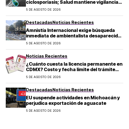
ciclosporiasis; Salud mantiene vigilancia
epidemiológica
5 DE AGOSTO DE 2026
Destacadas
Noticias Recientes
Amnistía Internacional exige búsqueda
inmediata de ambientalista desaparecido
en Michoacán
5 DE AGOSTO DE 2026
Noticias Recientes
¿Cuánto cuesta la licencia permanente en
CDMX? Costo y fecha límite del trámite
2026
5 DE AGOSTO DE 2026
Destacadas
Noticias Recientes
EU suspende actividades en Michoacán y
perjudica exportación de aguacate
5 DE AGOSTO DE 2026