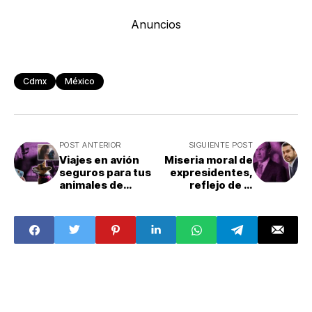
Anuncios
Cdmx
México
POST ANTERIOR
SIGUIENTE POST
Viajes en avión
Miseria moral de
seguros para tus
expresidentes,
animales de
reflejo de la
compañía
degradación
política: Máynez