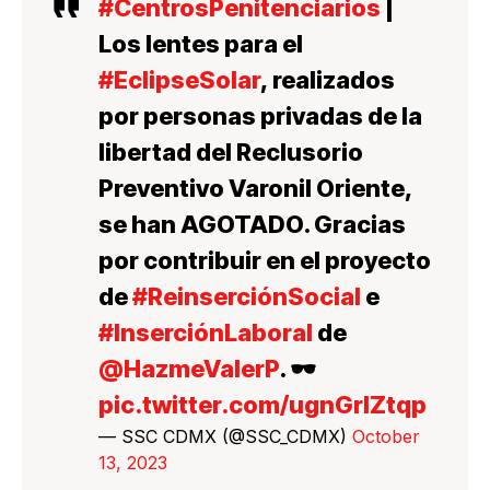
#CentrosPenitenciarios
|
Los lentes para el
#EclipseSolar
, realizados
por personas privadas de la
libertad del Reclusorio
Preventivo Varonil Oriente,
se han AGOTADO. Gracias
por contribuir en el proyecto
de
#ReinserciónSocial
e
#InserciónLaboral
de
@HazmeValerP
. 🕶️
pic.twitter.com/ugnGrIZtqp
— SSC CDMX (@SSC_CDMX)
October
13, 2023