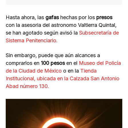
Hasta ahora, las
gafas
hechas por los
presos
con la asesoria del astronomo Valtierra Quintal,
se han agotado según avisó la
Subsecretaría de
Sistema Penitenciario.
Sin embargo, puede que aún alcances a
comprarlos en
100 pesos
en el
Museo del Policía
de la Ciudad de México
o en la
Tienda
Institucional, ubicada en la Calzada San Antonio
Abad número 130.