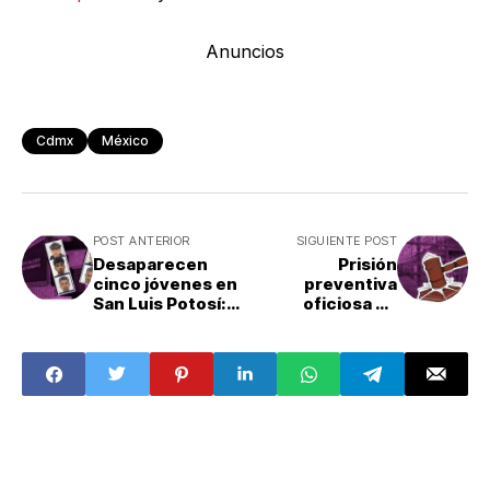
Anuncios
Cdmx
México
POST ANTERIOR
SIGUIENTE POST
Desaparecen
Prisión
cinco jóvenes en
preventiva
San Luis Potosí:
oficiosa en
¿Qué pasó?
México: sólo
cuatro de 10
casos son
evaluados