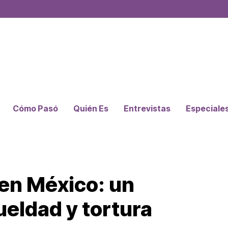
Cómo Pasó
Quién Es
Entrevistas
Especiale
 en México: un
ueldad y tortura