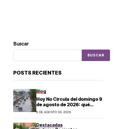
Buscar
BUSCAR
POSTS RECIENTES
Blog
Hoy No Circula del domingo 9
de agosto de 2026: qué
autos descansan y no
8 DE AGOSTO DE 2026
pueden salir en CDMX y el
Estado de México; estos son
Destacadas
los horarios oficiales