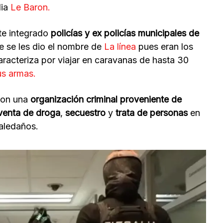
lia
Le Baron.
nte integrado
policías y ex policías municipales de
e se les dio el nombre de
La línea
pues eran los
aracteriza por viajar en caravanas de hasta 30
us armas.
con una
organización criminal proveniente de
venta de droga
,
secuestro
y
trata de personas
en
 aledaños.