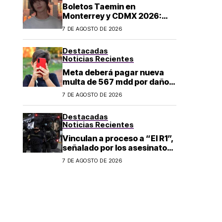
Boletos Taemin en
Monterrey y CDMX 2026:
¿dónde comprar?
7 DE AGOSTO DE 2026
Destacadas
Noticias Recientes
Meta deberá pagar nueva
multa de 567 mdd por daños
a menores
7 DE AGOSTO DE 2026
Destacadas
Noticias Recientes
Vinculan a proceso a “El R1”,
señalado por los asesinatos
de Carlos Manzo y Valeria
7 DE AGOSTO DE 2026
Márquez