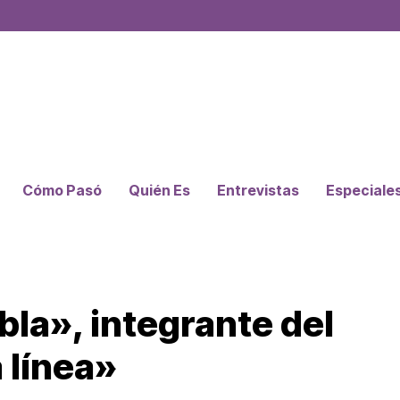
Cómo Pasó
Quién Es
Entrevistas
Especiale
bla», integrante del
 línea»