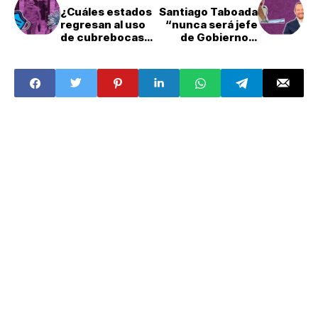
¿Cuáles estados
Santiago Taboada
regresan al uso
“nunca será jefe
de cubrebocas
de Gobierno":
en 2024?
Sandra Cuevas