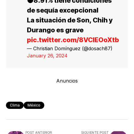
🟤8.91% tiene condiciones
de sequía excepcional
La situación de Son, Chih y
Durango es grave
pic.twitter.com/8VClEOoXtb
— Christian Domínguez (@dosach87)
January 26, 2024
Anuncios
Clima
México
POST ANTERIOR
SIGUIENTE POST