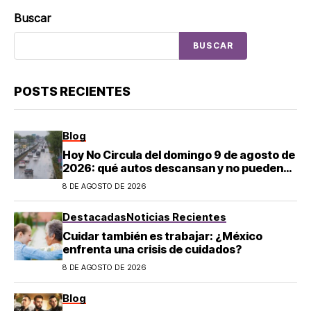
Buscar
BUSCAR
POSTS RECIENTES
Blog
Hoy No Circula del domingo 9 de agosto de
2026: qué autos descansan y no pueden
salir en CDMX y el Estado de México; estos
8 DE AGOSTO DE 2026
son los horarios oficiales
Destacadas
Noticias Recientes
Cuidar también es trabajar: ¿México
enfrenta una crisis de cuidados?
8 DE AGOSTO DE 2026
Blog