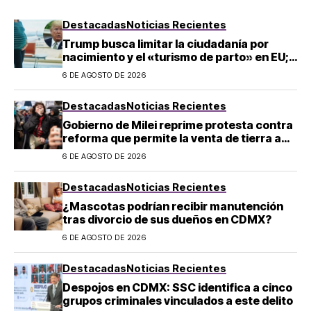
Destacadas
Noticias Recientes
Trump busca limitar la ciudadanía por
nacimiento y el «turismo de parto» en EU;
¿a quién afecta?
6 DE AGOSTO DE 2026
Destacadas
Noticias Recientes
Gobierno de Milei reprime protesta contra
reforma que permite la venta de tierra a
extranjeros en Argentina
6 DE AGOSTO DE 2026
Destacadas
Noticias Recientes
¿Mascotas podrían recibir manutención
tras divorcio de sus dueños en CDMX?
6 DE AGOSTO DE 2026
Destacadas
Noticias Recientes
Despojos en CDMX: SSC identifica a cinco
grupos criminales vinculados a este delito