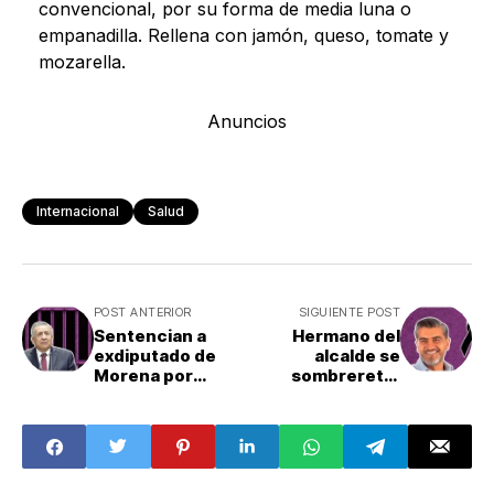
convencional, por su forma de media luna o
empanadilla. Rellena con jamón, queso, tomate y
mozarella.
Anuncios
Internacional
Salud
POST ANTERIOR
SIGUIENTE POST
Sentencian a
Hermano del
exdiputado de
alcalde se
Morena por
sombrerete,
abuso sexual;
Zacatecas, es
cuatro víctimas lo
asesinado: ¿Que
denunciaron
pasó?