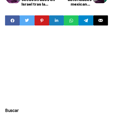
Israel tras la
mexicanas
guerra contra
alertan sobre la
Hamás: ¿Qué está
venta de boletos
pasando?
falsos para salir
de Israel
Buscar