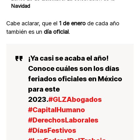
Navidad
Cabe aclarar, que el
1 de enero
de cada año
también es un
día oficial
.
¡Ya casi se acaba el año!
Conoce cuáles son los días
feriados oficiales en México
para este
2023.
#GLZAbogados
#CapitalHumano
#DerechosLaborales
#DíasFestivos