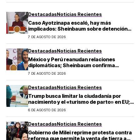
Destacadas
Noticias Recientes
Caso Ayotzinapa escaló, hay más
implicados: Sheinbaum sobre detención
de Ángel Aguirre
7 DE AGOSTO DE 2026
Destacadas
Noticias Recientes
México y Perú reanudan relaciones
diplomáticas; Sheinbaum confirma
llegada de Betssy Chávez al país
7 DE AGOSTO DE 2026
Destacadas
Noticias Recientes
Trump busca limitar la ciudadanía por
nacimiento y el «turismo de parto» en EU;
¿a quién afecta?
6 DE AGOSTO DE 2026
Destacadas
Noticias Recientes
Gobierno de Milei reprime protesta contra
reforma que permite la venta de tierra a