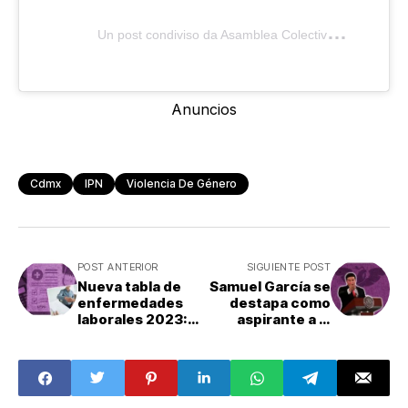
U
n post condiviso da Asamblea Colectiva Justicia Digital IPN (@asamblea_justicia_digital_ipn)
Anuncios
Cdmx
IPN
Violencia De Género
POST ANTERIOR
SIGUIENTE POST
Nueva tabla de
Samuel García se
enfermedades
destapa como
laborales 2023:
aspirante a la
¿cuáles
presidencia en
añadieron?
2024: ¿Quién es?