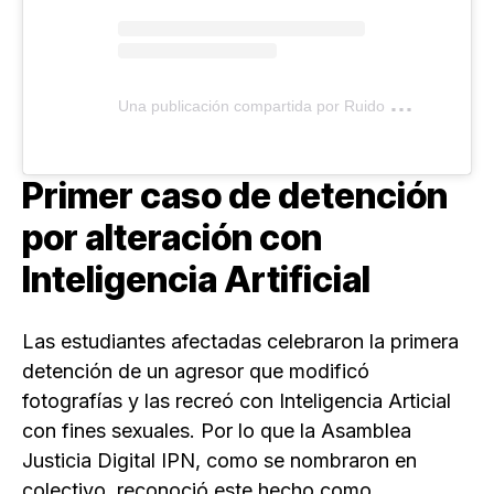
U
na publicación compartida por Ruido en la Red (@ruidoenlared)
Primer caso de detención
por alteración con
Inteligencia Artificial
Las estudiantes afectadas celebraron la primera
detención de un agresor que modificó
fotografías y las recreó con Inteligencia Articial
con fines sexuales. Por lo que la Asamblea
Justicia Digital IPN, como se nombraron en
colectivo, reconoció este hecho como