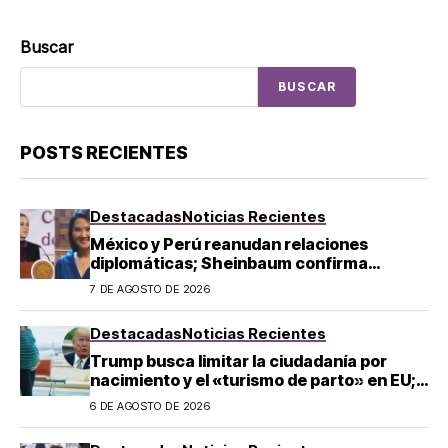
Buscar
BUSCAR
POSTS RECIENTES
Destacadas
Noticias Recientes
México y Perú reanudan relaciones
diplomáticas; Sheinbaum confirma
llegada de Betssy Chávez al país
7 DE AGOSTO DE 2026
Destacadas
Noticias Recientes
Trump busca limitar la ciudadanía por
nacimiento y el «turismo de parto» en EU;
¿a quién afecta?
6 DE AGOSTO DE 2026