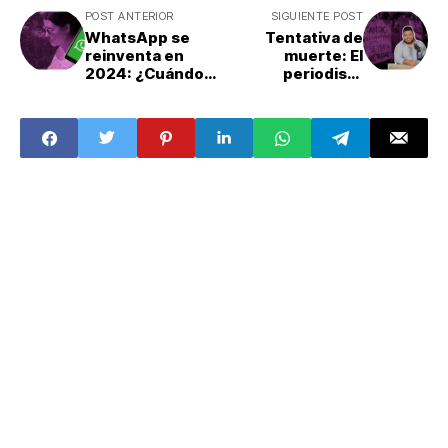
POST ANTERIOR
SIGUIENTE POST
WhatsApp se
Tentativa de
reinventa en
muerte: El
2024: ¿Cuándo
periodista
llega la nueva
Andrés Salas fue
versión?
atacado