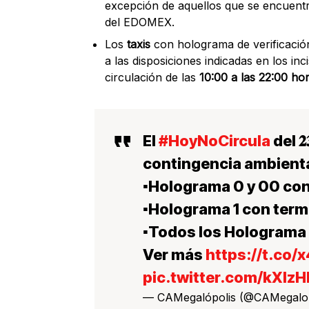
excepción de aquellos que se encuent
del EDOMEX.
Los
taxis
con holograma de verificaci
a las disposiciones indicadas en los incis
circulación de las
10:00 a las 22:00 ho
El
#HoyNoCircula
del 𝟐𝟑
contingencia ambiental
▪️Holograma 0 y 00 con
▪️Holograma 1 con termi
▪️Todos los Holograma 
Ver más
https://t.co
pic.twitter.com/kXlz
— CAMegalópolis (@CAMegalo