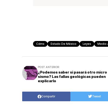
Cdmx
Estado De México
Leyes
Medio 
POST ANTERIOR
¿Podemos saber si pasará otro micro
sismo? Las fallas geológicas pueden
explicarlo
Compartir
Tweet