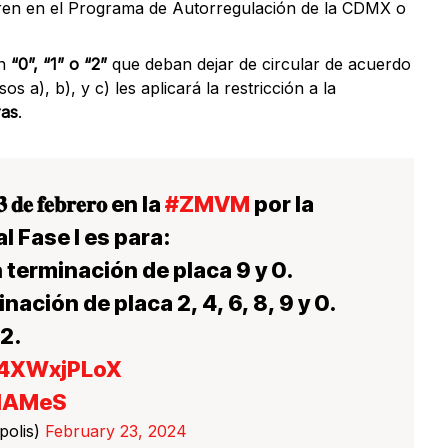
ren en el Programa de Autorregulación de la CDMX o
ón
“0”, “1” o “2”
que deban dejar de circular de acuerdo
os a), b), y c) les aplicará la restricción a la
ras
.
 𝐝𝐞 𝐟𝐞𝐛𝐫𝐞𝐫𝐨 en la
#ZMVM
por la
 Fase I es para:
 terminación de placa 9 y 0.
nación de placa 2, 4, 6, 8, 9 y 0.
2.
/x4XWxjPLoX
HIAMeS
polis)
February 23, 2024