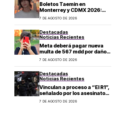
Boletos Taemin en
Monterrey y CDMX 2026:
¿dónde comprar?
7 DE AGOSTO DE 2026
Destacadas
Noticias Recientes
Meta deberá pagar nueva
multa de 567 mdd por daños
a menores
7 DE AGOSTO DE 2026
Destacadas
Noticias Recientes
Vinculan a proceso a “El R1”,
señalado por los asesinatos
de Carlos Manzo y Valeria
7 DE AGOSTO DE 2026
Márquez