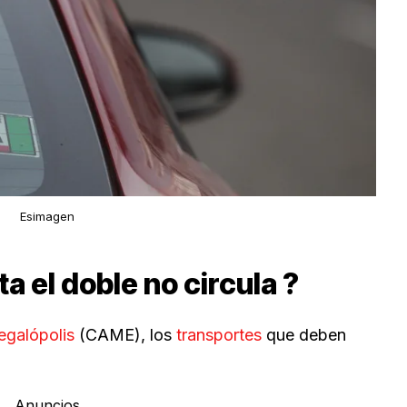
Esimagen
a el doble no circula ?
egalópolis
(CAME), los
transportes
que deben
Anuncios