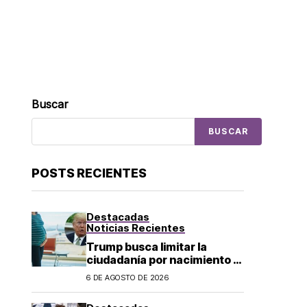
Buscar
BUSCAR
POSTS RECIENTES
Destacadas
Noticias Recientes
Trump busca limitar la
ciudadanía por nacimiento y
el «turismo de parto» en EU;
6 DE AGOSTO DE 2026
¿a quién afecta?