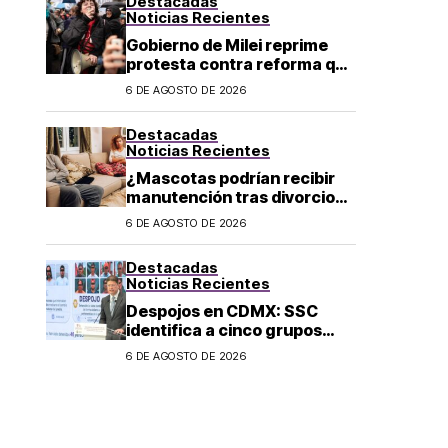
Destacadas
Noticias Recientes
Gobierno de Milei reprime
protesta contra reforma que
permite la venta de tierra a
6 DE AGOSTO DE 2026
extranjeros en Argentina
Destacadas
Noticias Recientes
¿Mascotas podrían recibir
manutención tras divorcio
de sus dueños en CDMX?
6 DE AGOSTO DE 2026
Destacadas
Noticias Recientes
Despojos en CDMX: SSC
identifica a cinco grupos
criminales vinculados a este
6 DE AGOSTO DE 2026
delito