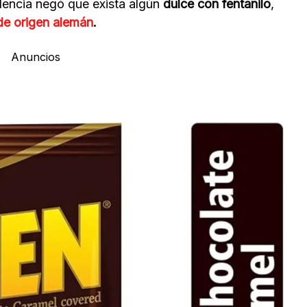
encia negó que exista algún
dulce con fentanilo
,
de origen alemán
.
Anuncios