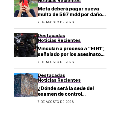
Noticias Recientes
Meta deberá pagar nueva
multa de 567 mdd por daños
a menores
7 DE AGOSTO DE 2026
Destacadas
Noticias Recientes
Vinculan a proceso a “El R1”,
señalado por los asesinatos
de Carlos Manzo y Valeria
7 DE AGOSTO DE 2026
Márquez
Destacadas
Noticias Recientes
¿Dónde será la sede del
examen de control
presencial de de la UNAM en
7 DE AGOSTO DE 2026
CDMX, León, Oaxaca y
Tijuana?