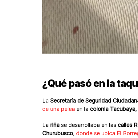
¿Qué pasó en la taqu
La
Secretaría de Seguridad Ciudadan
de una pelea
en la
colonia Tacubaya, 
La
riña
se desarrollaba en las
calles R
Churubusco
,
donde se ubica El Borr