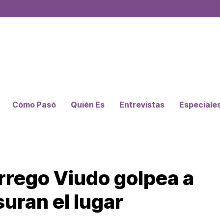
Cómo Pasó
Quién Es
Entrevistas
Especiale
rrego Viudo golpea a
uran el lugar