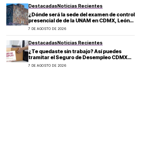
Destacadas
Noticias Recientes
¿Dónde será la sede del examen de control
presencial de de la UNAM en CDMX, León,
Oaxaca y Tijuana?
7 DE AGOSTO DE 2026
Destacadas
Noticias Recientes
¿Te quedaste sin trabajo? Así puedes
tramitar el Seguro de Desempleo CDMX
2026: convocatoria y requisitos
7 DE AGOSTO DE 2026