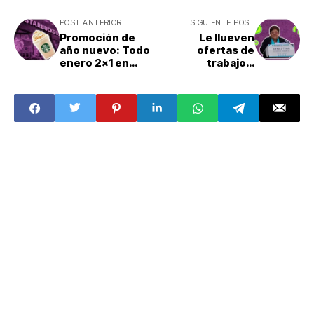
POST ANTERIOR
SIGUIENTE POST
Promoción de
Le llueven
año nuevo: Todo
ofertas de
enero 2x1 en
trabajo a
Starbucks
Ernestina Godoy:
¿Cuál será el
destino de la
exfiscal de la
CDMX ?