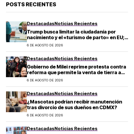
POSTS RECIENTES
Destacadas
Noticias Recientes
Trump busca limitar la ciudadanía por
nacimiento y el «turismo de parto» en EU;
¿a quién afecta?
6 DE AGOSTO DE 2026
Destacadas
Noticias Recientes
Gobierno de Milei reprime protesta contra
reforma que permite la venta de tierra a
extranjeros en Argentina
6 DE AGOSTO DE 2026
Destacadas
Noticias Recientes
¿Mascotas podrían recibir manutención
tras divorcio de sus dueños en CDMX?
6 DE AGOSTO DE 2026
Destacadas
Noticias Recientes