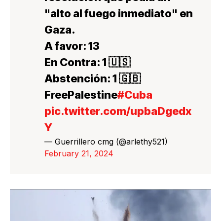
"alto al fuego inmediato" en
Gaza.
A favor: 13
En Contra: 1 🇺🇸
Abstención: 1 🇬🇧
FreePalestine
#Cuba
pic.twitter.com/upbaDgedx
Y
— Guerrillero cmg (@arlethy521)
February 21, 2024