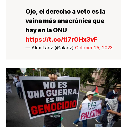
Ojo, el derecho a veto es la
vaina más anacrónica que
hay en la ONU
https://t.co/tl7r0Hx3vF
— Alex Lanz (@alanz)
October 25, 2023