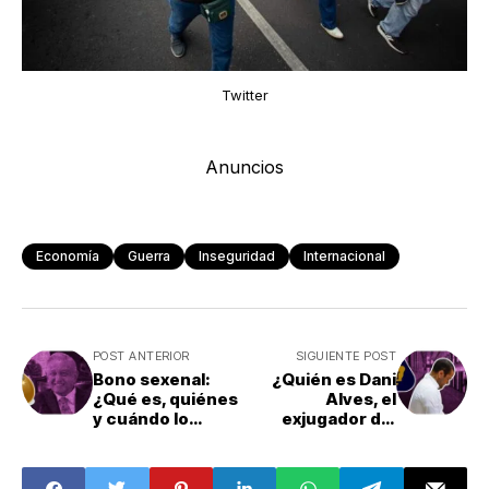
Twitter
Anuncios
Economía
Guerra
Inseguridad
Internacional
POST ANTERIOR
SIGUIENTE POST
Bono sexenal:
¿Quién es Dani
¿Qué es, quiénes
Alves, el
y cuándo lo
exjugador del
reciben?
Pumas acusado
de abuso sexual?