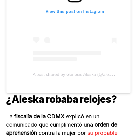
View this post on Instagram
A
post shared by Genesis Aleska (@aleskagenesis)
¿Aleska robaba relojes?
La
fiscalía de la CDMX
explicó en un
comunicado que cumplimentó una
orden de
aprehensión
contra la mujer por
su probable