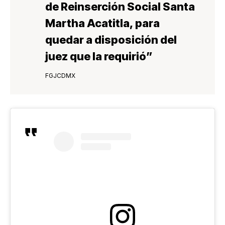
de Reinserción Social Santa
Martha Acatitla
, para
quedar a disposición del
juez que la requirió”
FGJCDMX