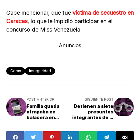
Cabe mencionar, que fue
víctima de secuestro en
Caracas
, lo que le impidió participar en el
concurso de Miss Venezuela.
Anuncios
Cdmx
Inseguridad
POST ANTERIOR
SIGUIENTE POST
Familia queda
Detienen a siete
atrapaba en
presuntos
balacera en
integrantes de la
Hermosillo,
Unión Tepito:
Sonora; hay 12
¿Quiénes son?
muertos