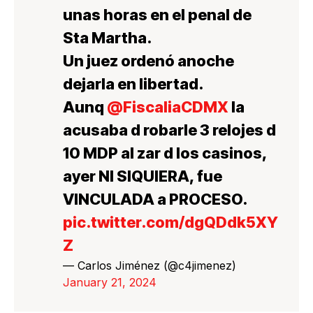
unas horas en el penal de
Sta Martha.
Un juez ordenó anoche
dejarla en libertad.
Aunq
@FiscaliaCDMX
la
acusaba d robarle 3 relojes d
10 MDP al zar d los casinos,
ayer NI SIQUIERA, fue
VINCULADA a PROCESO.
pic.twitter.com/dgQDdk5XY
Z
— Carlos Jiménez (@c4jimenez)
January 21, 2024