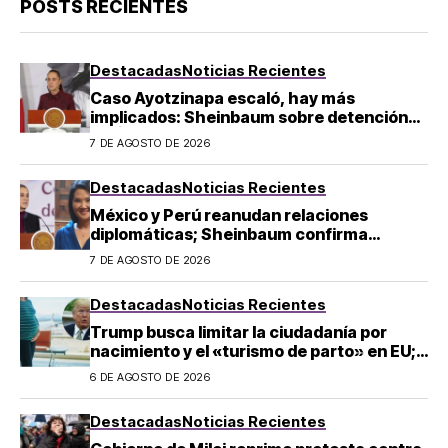
POSTS RECIENTES
Destacadas
Noticias Recientes
Caso Ayotzinapa escaló, hay más
implicados: Sheinbaum sobre detención
de Ángel Aguirre
7 DE AGOSTO DE 2026
Destacadas
Noticias Recientes
México y Perú reanudan relaciones
diplomáticas; Sheinbaum confirma
llegada de Betssy Chávez al país
7 DE AGOSTO DE 2026
Destacadas
Noticias Recientes
Trump busca limitar la ciudadanía por
nacimiento y el «turismo de parto» en EU;
¿a quién afecta?
6 DE AGOSTO DE 2026
Destacadas
Noticias Recientes