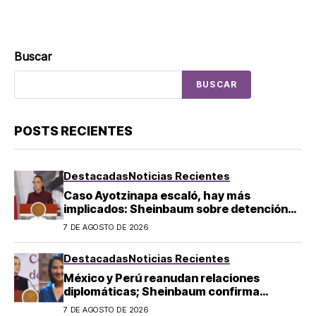
Buscar
BUSCAR
POSTS RECIENTES
Destacadas
Noticias Recientes
Caso Ayotzinapa escaló, hay más
implicados: Sheinbaum sobre detención
de Ángel Aguirre
7 DE AGOSTO DE 2026
Destacadas
Noticias Recientes
México y Perú reanudan relaciones
diplomáticas; Sheinbaum confirma
llegada de Betssy Chávez al país
7 DE AGOSTO DE 2026