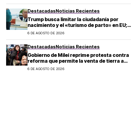
Destacadas
Noticias Recientes
Trump busca limitar la ciudadanía por
nacimiento y el «turismo de parto» en EU;
¿a quién afecta?
6 DE AGOSTO DE 2026
Destacadas
Noticias Recientes
Gobierno de Milei reprime protesta contra
reforma que permite la venta de tierra a
extranjeros en Argentina
6 DE AGOSTO DE 2026