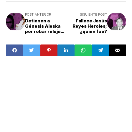
POST ANTERIOR
SIGUIENTE POST
Detienen a
Fallece Jesús
Génesis Aleska
Reyes Heroles;
por robar relojes:
¿quién fue?
¿Quién es la ex de
Nicky Jam?