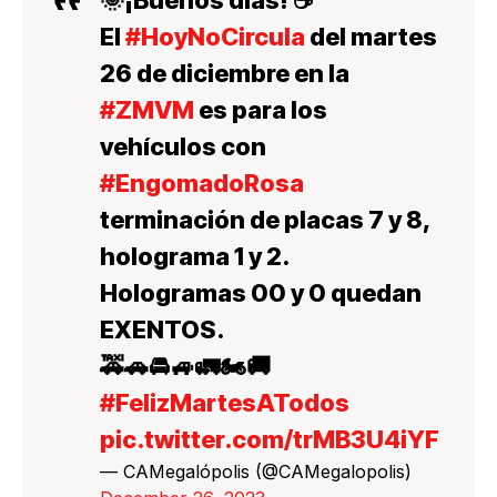
🌞¡Buenos días! ☕️
El
#HoyNoCircula
del martes
26 de diciembre en la
#ZMVM
es para los
vehículos con
#EngomadoRosa
terminación de placas 7 y 8,
holograma 1 y 2.
Hologramas 00 y 0 quedan
EXENTOS.
🚕🚗🚘🚙🚛🏍🚚
#FelizMartesATodos
pic.twitter.com/trMB3U4iYF
— CAMegalópolis (@CAMegalopolis)