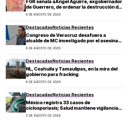
FGR señala aÁngel Aguirre, exgobernador
de Guerrero, de ordenar la destrucción de
evidencia sobre el caso Ayotzinapa
6 DE AGOSTO DE 2026
Destacadas
Noticias Recientes
Congreso de Veracruz desafuera a
alcalde de MC investigado por el asesinato
de la periodista Roxana Guzmán
6 DE AGOSTO DE 2026
Destacadas
Noticias Recientes
NL, Coahuila y Tamaulipas, en la mira del
gobierno para fracking
6 DE AGOSTO DE 2026
Destacadas
Noticias Recientes
México registra 33 casos de
ciclosporiasis; Salud mantiene vigilancia
epidemiológica
5 DE AGOSTO DE 2026