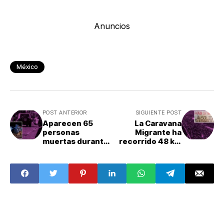
Anuncios
México
POST ANTERIOR
SIGUIENTE POST
Aparecen 65
La Caravana
personas
Migrante ha
muertas durante
recorrido 48 km
la víspera de
buscando un
Navidad en
hogar
México