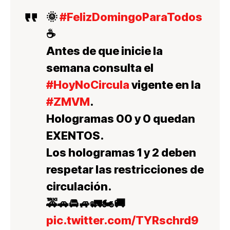
🌞
#FelizDomingoParaTodos
☕
Antes de que inicie la
semana consulta el
#HoyNoCircula
vigente en la
#ZMVM
.
Hologramas 00 y 0 quedan
EXENTOS.
Los hologramas 1 y 2 deben
respetar las restricciones de
circulación.
🚕🚗🚘🚙🚛🏍🚚
pic.twitter.com/TYRschrd9