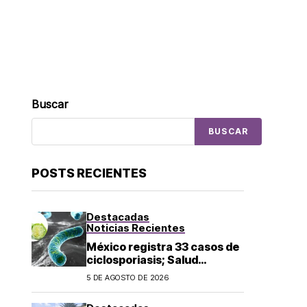
Buscar
BUSCAR
POSTS RECIENTES
Destacadas
Noticias Recientes
México registra 33 casos de
ciclosporiasis; Salud
mantiene vigilancia
5 DE AGOSTO DE 2026
epidemiológica