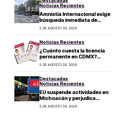
Destacadas
Noticias Recientes
Amnistía Internacional exige
búsqueda inmediata de
ambientalista desaparecido
5 DE AGOSTO DE 2026
en Michoacán
Noticias Recientes
¿Cuánto cuesta la licencia
permanente en CDMX?
Costo y fecha límite del
5 DE AGOSTO DE 2026
trámite 2026
Destacadas
Noticias Recientes
EU suspende actividades en
Michoacán y perjudica
exportación de aguacate
5 DE AGOSTO DE 2026