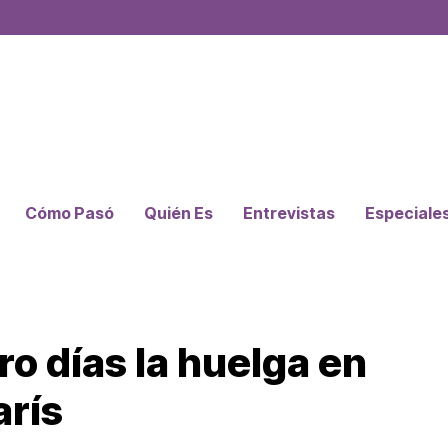
Cómo Pasó
Quién Es
Entrevistas
Especiale
ro días la huelga en
arís