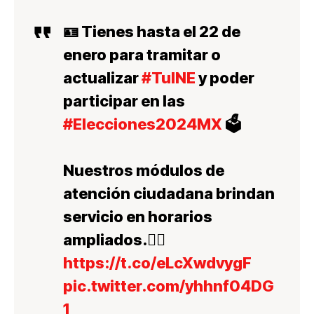
🪪 Tienes hasta el 22 de
enero para tramitar o
actualizar
#TuINE
y poder
participar en las
#Elecciones2024MX
🗳️
Nuestros módulos de
atención ciudadana brindan
servicio en horarios
ampliados.👇🏼
https://t.co/eLcXwdvygF
pic.twitter.com/yhhnf04DG
1