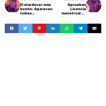
El atardecer más
Aprueban
bonito: Aparecen
Licencia
nubes
menstrual en
lenticulares en
Nuevo León: Esto
CDMX
es el futuro