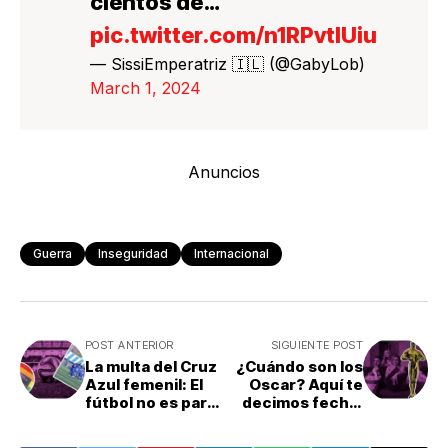
cientos de…
pic.twitter.com/n1RPvtIUiu
— SissiEmperatriz 🇮🇱 (@GabyLob)
March 1, 2024
Anuncios
Guerra
Inseguridad
Internacional
POST ANTERIOR
SIGUIENTE POST
La multa del Cruz
¿Cuándo son los
Azul femenil: El
Oscar? Aquí te
fútbol no es para
decimos fecha,
todes
horarios y
plataformas