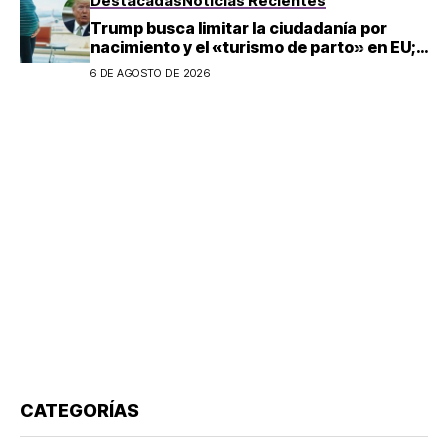
Destacadas
Noticias Recientes
Trump busca limitar la ciudadanía por
nacimiento y el «turismo de parto» en EU;
¿a quién afecta?
6 DE AGOSTO DE 2026
CATEGORÍAS