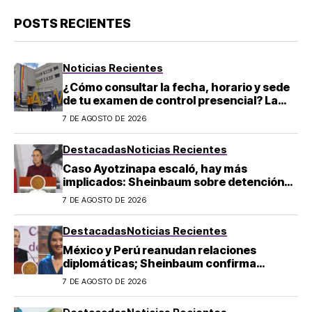
POSTS RECIENTES
Noticias Recientes
¿Cómo consultar la fecha, horario y sede
de tu examen de control presencial? La
UNAM da pasos a seguir
7 DE AGOSTO DE 2026
Destacadas
Noticias Recientes
Caso Ayotzinapa escaló, hay más
implicados: Sheinbaum sobre detención
de Ángel Aguirre
7 DE AGOSTO DE 2026
Destacadas
Noticias Recientes
México y Perú reanudan relaciones
diplomáticas; Sheinbaum confirma
llegada de Betssy Chávez al país
7 DE AGOSTO DE 2026