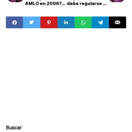
AMLO en 2006?:
debe regularse el
Esto sabemos
poliamor en
México?
Buscar