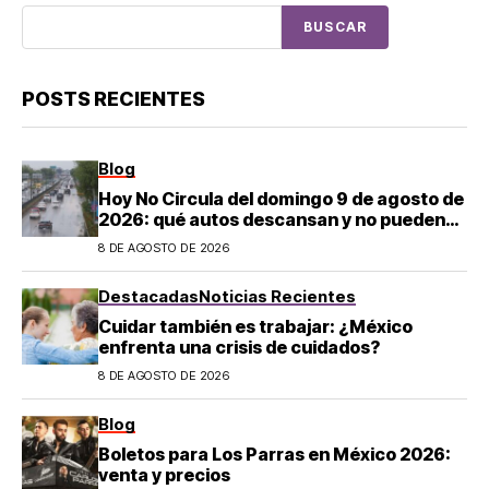
BUSCAR
POSTS RECIENTES
Blog
Hoy No Circula del domingo 9 de agosto de
2026: qué autos descansan y no pueden
salir en CDMX y el Estado de México; estos
8 DE AGOSTO DE 2026
son los horarios oficiales
Destacadas
Noticias Recientes
Cuidar también es trabajar: ¿México
enfrenta una crisis de cuidados?
8 DE AGOSTO DE 2026
Blog
Boletos para Los Parras en México 2026:
venta y precios