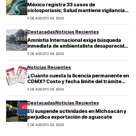
México registra 33 casos de
ciclosporiasis; Salud mantiene vigilancia
epidemiológica
5 DE AGOSTO DE 2026
Destacadas
Noticias Recientes
Amnistía Internacional exige búsqueda
inmediata de ambientalista desaparecido
en Michoacán
5 DE AGOSTO DE 2026
Noticias Recientes
¿Cuánto cuesta la licencia permanente en
CDMX? Costo y fecha límite del trámite
2026
5 DE AGOSTO DE 2026
Destacadas
Noticias Recientes
EU suspende actividades en Michoacán y
perjudica exportación de aguacate
5 DE AGOSTO DE 2026