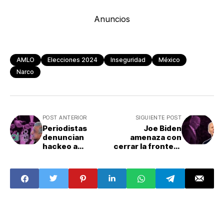
Anuncios
AMLO
Elecciones 2024
Inseguridad
México
Narco
POST ANTERIOR
SIGUIENTE POST
Periodistas
Joe Biden
denuncian
amenaza con
hackeo a
cerrar la frontera
presidencia en el
entre México y EU
INAI