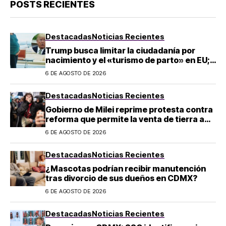
POSTS RECIENTES
Destacadas
Noticias Recientes
Trump busca limitar la ciudadanía por
nacimiento y el «turismo de parto» en EU;
¿a quién afecta?
6 DE AGOSTO DE 2026
Destacadas
Noticias Recientes
Gobierno de Milei reprime protesta contra
reforma que permite la venta de tierra a
extranjeros en Argentina
6 DE AGOSTO DE 2026
Destacadas
Noticias Recientes
¿Mascotas podrían recibir manutención
tras divorcio de sus dueños en CDMX?
6 DE AGOSTO DE 2026
Destacadas
Noticias Recientes