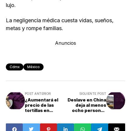
lujo.
La negligencia médica cuesta vidas, sueños,
metas y rompe familias.
Anuncios
Cdmx
México
POST ANTERIOR
SIGUIENTE POST
¿Aumentará el
Deslave en China
precio de las
deja al menos
tortillas en
ocho personas
2024?: Esto
muertas y 47
sabemos
enterradas: ¿Qué
pasó?