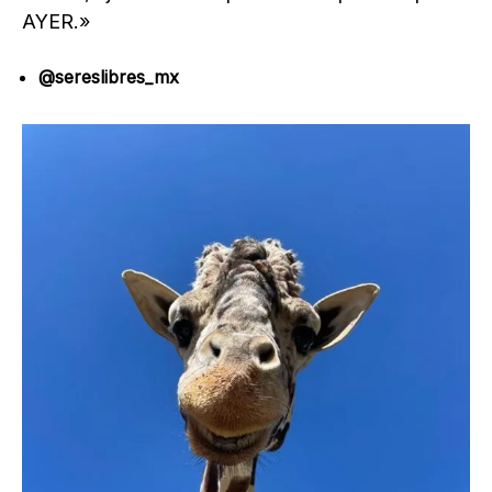
AYER.»
@sereslibres_mx