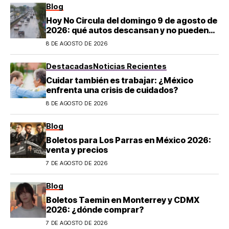
Blog
Hoy No Circula del domingo 9 de agosto de
2026: qué autos descansan y no pueden
salir en CDMX y el Estado de México; estos
8 DE AGOSTO DE 2026
son los horarios oficiales
Destacadas
Noticias Recientes
Cuidar también es trabajar: ¿México
enfrenta una crisis de cuidados?
8 DE AGOSTO DE 2026
Blog
Boletos para Los Parras en México 2026:
venta y precios
7 DE AGOSTO DE 2026
Blog
Boletos Taemin en Monterrey y CDMX
2026: ¿dónde comprar?
7 DE AGOSTO DE 2026