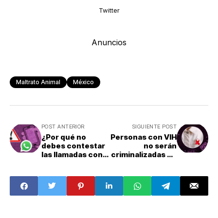
Twitter
Anuncios
Maltrato Animal
México
POST ANTERIOR
SIGUIENTE POST
¿Por qué no
Personas con VIH
debes contestar
no serán
las llamadas con
criminalizadas en
prefijo 234 en
CDMX
WhatsApp?