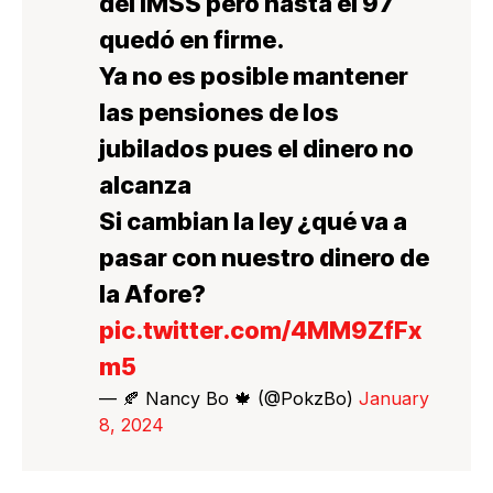
del IMSS pero hasta el 97
quedó en firme.
Ya no es posible mantener
las pensiones de los
jubilados pues el dinero no
alcanza
Si cambian la ley ¿qué va a
pasar con nuestro dinero de
la Afore?
pic.twitter.com/4MM9ZfFx
m5
— 🍂 Nancy Bo 🍁 (@PokzBo)
January
8, 2024