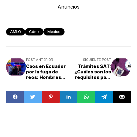
Anuncios
AMLO
Cdmx
México
POST ANTERIOR
SIGUIENTE POST
Caos en Ecuador
Trámites SAT:
por la fuga de
¿Cuáles son los
reos: Hombres
requisitos para
armados entran a
estar en el Resico
una televisora
de 2024?