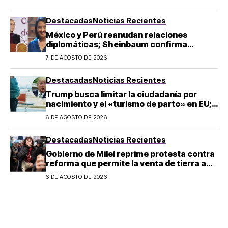
Destacadas
Noticias Recientes
México y Perú reanudan relaciones
diplomáticas; Sheinbaum confirma
llegada de Betssy Chávez al país
7 DE AGOSTO DE 2026
Destacadas
Noticias Recientes
Trump busca limitar la ciudadanía por
nacimiento y el «turismo de parto» en EU;
¿a quién afecta?
6 DE AGOSTO DE 2026
Destacadas
Noticias Recientes
Gobierno de Milei reprime protesta contra
reforma que permite la venta de tierra a
extranjeros en Argentina
6 DE AGOSTO DE 2026