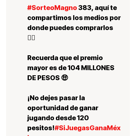
#SorteoMagno
383, aquí te
compartimos los medios por
donde puedes comprarlos
👇🏿
Recuerda que el premio
mayor es de 104 MILLONES
DE PESOS 🤑
¡No dejes pasar la
oportunidad de ganar
jugando desde 120
pesitos!
#SiJuegasGanaMéx