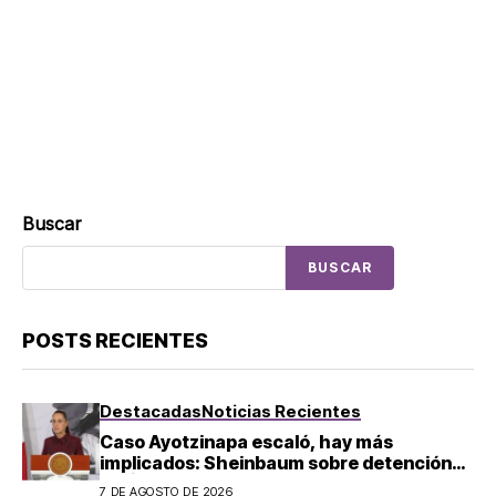
Buscar
BUSCAR
POSTS RECIENTES
Destacadas
Noticias Recientes
Caso Ayotzinapa escaló, hay más
implicados: Sheinbaum sobre detención
de Ángel Aguirre
7 DE AGOSTO DE 2026