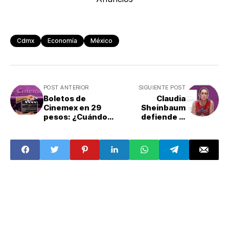
Cdmx
Economía
México
POST ANTERIOR
SIGUIENTE POST
Boletos de
Claudia
Cinemex en 29
Sheinbaum
pesos: ¿Cuándo y
defiende la
dónde
originalidad de
comprarlos?
sus tesis de
licenciatura