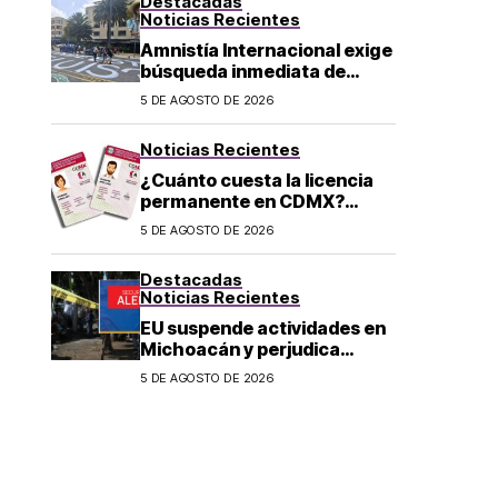
Destacadas
Noticias Recientes
Amnistía Internacional exige
búsqueda inmediata de
ambientalista desaparecido
5 DE AGOSTO DE 2026
en Michoacán
Noticias Recientes
¿Cuánto cuesta la licencia
permanente en CDMX?
Costo y fecha límite del
5 DE AGOSTO DE 2026
trámite 2026
Destacadas
Noticias Recientes
EU suspende actividades en
Michoacán y perjudica
exportación de aguacate
5 DE AGOSTO DE 2026