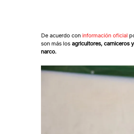
De acuerdo con
información oficial
p
son más los
agricultores, carniceros
narco.