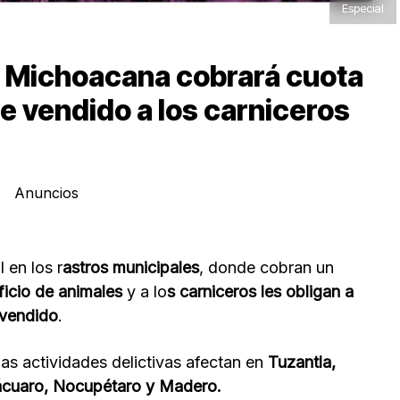
Especial
lia Michoacana cobrará cuota
ne vendido a los carniceros
Anuncios
l en los r
astros municipales
, donde cobran un
ficio de animales
y a lo
s carniceros les obligan a
 vendido
.
as actividades delictivas afectan en
Tuzantla,
ácuaro, Nocupétaro y Madero.