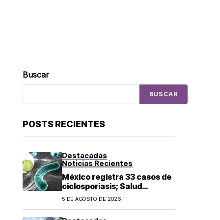
Buscar
BUSCAR
POSTS RECIENTES
Destacadas
Noticias Recientes
México registra 33 casos de
ciclosporiasis; Salud
mantiene vigilancia
5 DE AGOSTO DE 2026
epidemiológica