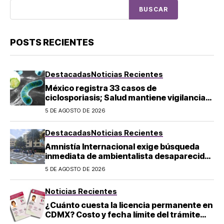
BUSCAR
POSTS RECIENTES
Destacadas
Noticias Recientes
México registra 33 casos de
ciclosporiasis; Salud mantiene vigilancia
epidemiológica
5 DE AGOSTO DE 2026
Destacadas
Noticias Recientes
Amnistía Internacional exige búsqueda
inmediata de ambientalista desaparecido
en Michoacán
5 DE AGOSTO DE 2026
Noticias Recientes
¿Cuánto cuesta la licencia permanente en
CDMX? Costo y fecha límite del trámite