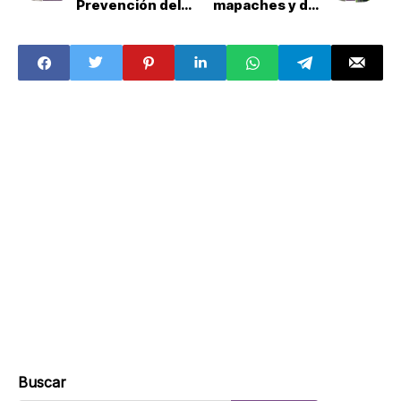
Prevención del
mapaches y dos
cáncer de mama
perros en un
inmueble en
Zinacantepec
Buscar