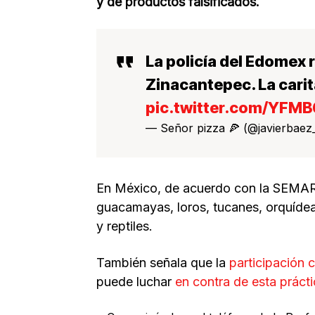
y de productos falsificados.
La policía del Edomex 
Zinacantepec. La cari
pic.twitter.com/YFM
— Señor pizza 🍕 (@javierbaez
En México, de acuerdo con la SEMA
guacamayas, loros, tucanes, orquídeas
y reptiles.
También señala que la
participación 
puede luchar
en contra de esta prácti