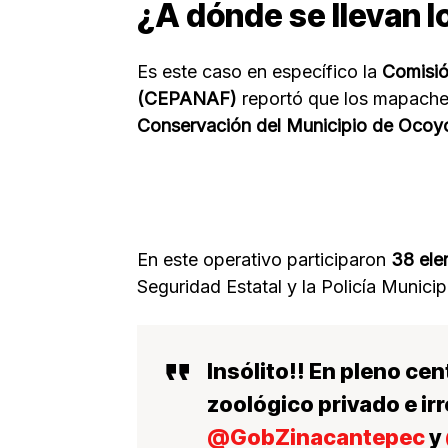
¿A dónde se llevan 
Es este caso en específico la
Comisió
(CEPANAF)
reportó que los mapaches
Conservación del Municipio de Ocoyo
En este operativo participaron
38 elem
Seguridad Estatal y la Policía Munici
Insólito!! En pleno ce
zoológico privado e ir
@GobZinacantepec
y