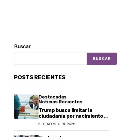
Buscar
BUSCAR
POSTS RECIENTES
Destacadas
Noticias Recientes
Trump busca limitar la
ciudadanía por nacimiento y
el «turismo de parto» en EU;
6 DE AGOSTO DE 2026
¿a quién afecta?