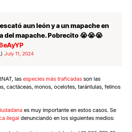
rescató aun león y a un mapache en
ta del mapache. Pobrecito 😭😭😭
B6eAyYP
_)
July 11, 2024
RNAT, las
especies más traficadas
son las
, cactáceas, monos, ocelotes, tarántulas, felinos
ciudadana
es muy importante en estos casos. Se
ca ilegal
denunciando en los siguientes medios: