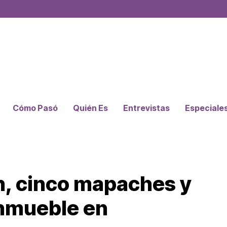
Cómo Pasó
Quién Es
Entrevistas
Especiale
n, cinco mapaches y
inmueble en