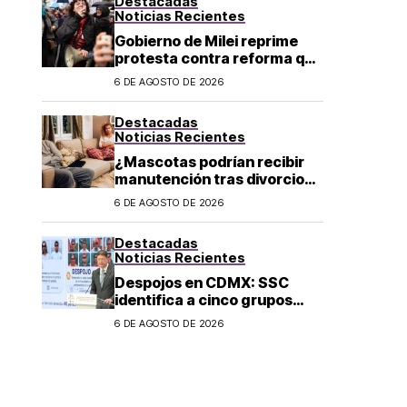
Destacadas
Noticias Recientes
Gobierno de Milei reprime
protesta contra reforma que
permite la venta de tierra a
6 DE AGOSTO DE 2026
extranjeros en Argentina
Destacadas
Noticias Recientes
¿Mascotas podrían recibir
manutención tras divorcio
de sus dueños en CDMX?
6 DE AGOSTO DE 2026
Destacadas
Noticias Recientes
Despojos en CDMX: SSC
identifica a cinco grupos
criminales vinculados a este
6 DE AGOSTO DE 2026
delito