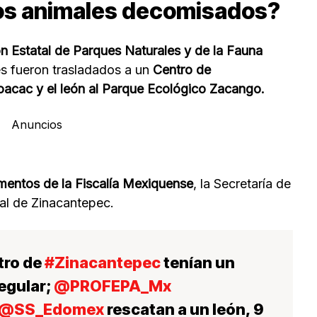
los animales decomisados?
n Estatal de Parques Naturales y de la Fauna
 fueron trasladados a un
Centro de
acac y el león al Parque Ecológico Zacango.
Anuncios
entos de la Fiscalía Mexiquense
, la Secretaría de
pal de Zinacantepec.
ntro de
#Zinacantepec
tenían un
regular;
@PROFEPA_Mx
@SS_Edomex
rescatan a un león, 9