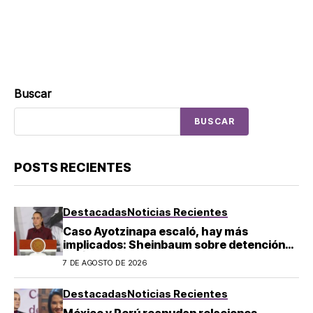
Buscar
BUSCAR
POSTS RECIENTES
Destacadas
Noticias Recientes
Caso Ayotzinapa escaló, hay más
implicados: Sheinbaum sobre detención
de Ángel Aguirre
7 DE AGOSTO DE 2026
Destacadas
Noticias Recientes
México y Perú reanudan relaciones