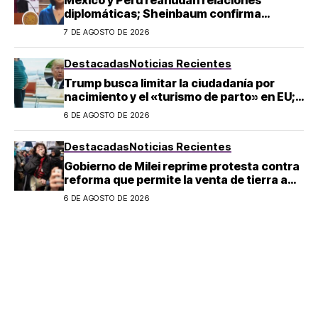
diplomáticas; Sheinbaum confirma
llegada de Betssy Chávez al país
7 DE AGOSTO DE 2026
Destacadas
Noticias Recientes
Trump busca limitar la ciudadanía por
nacimiento y el «turismo de parto» en EU;
¿a quién afecta?
6 DE AGOSTO DE 2026
Destacadas
Noticias Recientes
Gobierno de Milei reprime protesta contra
reforma que permite la venta de tierra a
extranjeros en Argentina
6 DE AGOSTO DE 2026