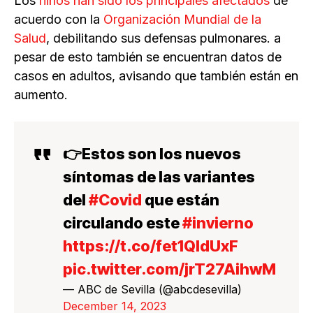
Los
niños han sido los principales afectados
de
acuerdo con la
Organización Mundial de la
Salud
, debilitando sus defensas pulmonares. a
pesar de esto también se encuentran datos de
casos en adultos, avisando que también están en
aumento.
👉Estos son los nuevos
síntomas de las variantes
del
#Covid
que están
circulando este
#invierno
https://t.co/fet1QIdUxF
pic.twitter.com/jrT27AihwM
— ABC de Sevilla (@abcdesevilla)
December 14, 2023