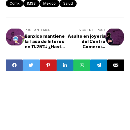
Cdmx
IMSS
México
Salud
POST ANTERIOR
SIGUIENTE POST
Banxico mantiene
Asalto en joyería
la Tasa de Interés
del Centro
en 11.25%: ¿Hasta
Comercial
cuándo subirá?
Galerías Coapa